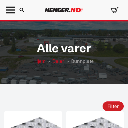
Search
for:
Alle varer
Hjem
Deler
Bunnplate
Filter