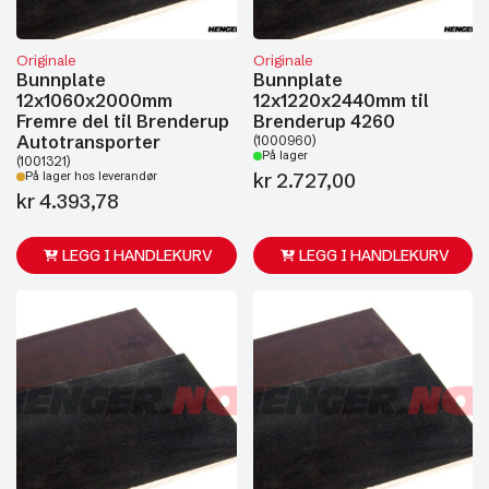
Originale
Originale
Bunnplate
Bunnplate
12x1060x2000mm
12x1220x2440mm til
Fremre del til Brenderup
Brenderup 4260
Autotransporter
(1000960)
På lager
(1001321)
kr
2.727,00
På lager hos leverandør
kr
4.393,78
LEGG I HANDLEKURV
LEGG I HANDLEKURV