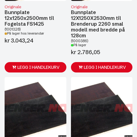
Originale
Originale
Bunnplate
Bunnplate
12x1250x2500mm til
12X1250X2530mm til
Fogelsta FS1425
Brenderup 2260 smal
modell med bredde på
(1001328)
På lager hos leverandør
128cm
kr
3.043,24
(1000386)
På lager
kr
2.786,05
LEGG I HANDLEKURV
LEGG I HANDLEKURV