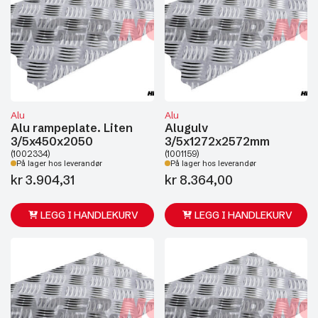
Alu
Alu
Alu rampeplate. Liten
Alugulv
3/5x450x2050
3/5x1272x2572mm
(1002334)
(1001159)
På lager hos leverandør
På lager hos leverandør
kr
3.904,31
kr
8.364,00
LEGG I HANDLEKURV
LEGG I HANDLEKURV