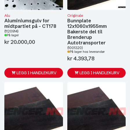
Alu
Originale
Aluminiumsgulv for
Bunnplate
midtpartiet på - CT178
12x1060x1955mm
Bakerste del til
(1120914)
På lager
Brenderup
kr
20.000,00
Autotransporter
(1001320)
På lager hos leverandør
kr
4.393,78
LEGG I HANDLEKURV
LEGG I HANDLEKURV