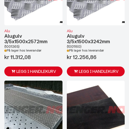
Alu
Alu
Alugulv
Alugulv
3/5x1500x2572mm
3/5x1500x3242mm
(1001365)
(1001160)
På lager hos leverandør
På lager hos leverandør
kr
11.312,08
kr
12.256,86
LEGG I HANDLEKURV
LEGG I HANDLEKURV