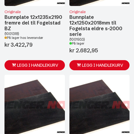
Originale
Originale
Bunnplate 12x1235x2190
Bunnplate
fremre del til Fogelstad
12x1250x2018mm til
BZ
Fogelsta eldre s-2000
serie
(1001318)
På lager hos leverandør
(1001933)
kr
3.422,79
På lager
kr
2.682,95
LEGG I HANDLEKURV
LEGG I HANDLEKURV