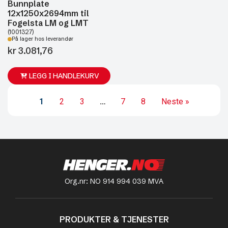
Bunnplate
12x1250x2694mm til
Fogelsta LM og LMT
(1001327)
På lager hos leverandør
kr
3.081,76
LEGG I HANDLEKURV
1
2
3
…
7
8
Neste »
Org.nr: NO 914 994 039 MVA
PRODUKTER & TJENESTER