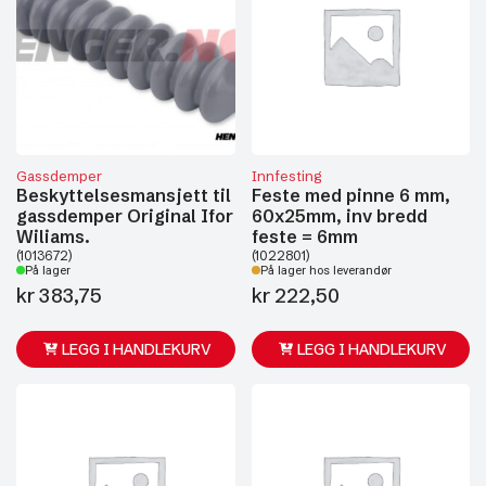
Gassdemper
Innfesting
Beskyttelsesmansjett til
Feste med pinne 6 mm,
gassdemper Original Ifor
60x25mm, inv bredd
Wiliams.
feste = 6mm
(1013672)
(1022801)
På lager
På lager hos leverandør
kr
383,75
kr
222,50
LEGG I HANDLEKURV
LEGG I HANDLEKURV