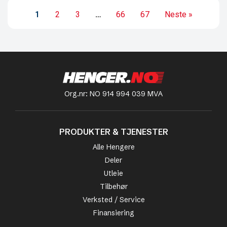
1
2
3
…
66
67
Neste »
Org.nr: NO 914 994 039 MVA
PRODUKTER & TJENESTER
Alle Hengere
Deler
Utleie
Tilbehør
Verksted / Service
Finansiering