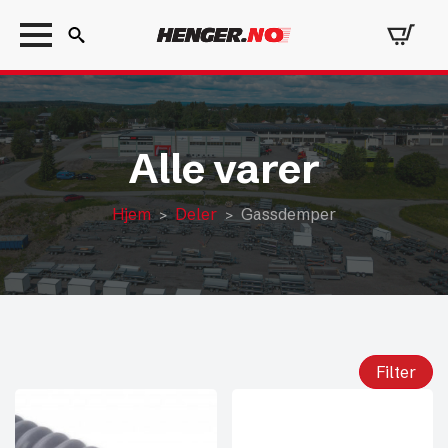
Search
for:
Alle varer
Hjem
Deler
Gassdemper
Filter