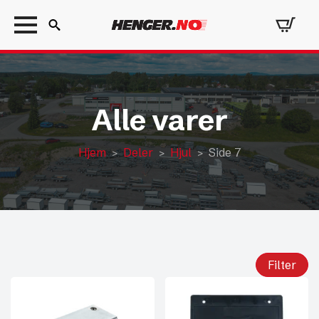
Search
for:
Alle varer
Hjem
Deler
Hjul
Side 7
Filter