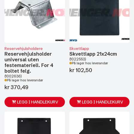
Reservehjulsholdere
Skvettlapp
Reservehjulsholder
Skvettlapp 21x24cm
universal uten
(1022553)
På lager hos leverandør
festemateriell. For 4
kr
102,50
boltet felg.
(1002636)
På lager hos leverandør
kr
370,49
LEGG I HANDLEKURV
LEGG I HANDLEKURV