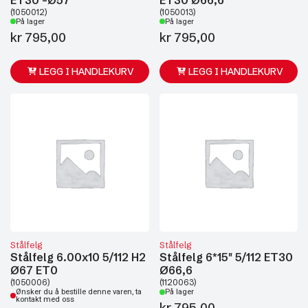
(1050012)
(1050013)
På lager
På lager
kr
795,00
kr
795,00
LEGG I HANDLEKURV
LEGG I HANDLEKURV
Stålfelg
Stålfelg
Stålfelg 6.00x10 5/112 H2
Stålfelg 6*15" 5/112 ET30
Ø67 ET0
Ø66,6
(1050006)
(1120063)
Ønsker du å bestille denne varen, ta
På lager
kontakt med oss
kr
795,00