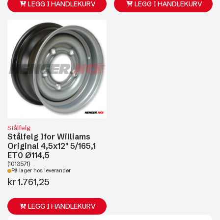
LEGG I HANDLEKURV
LEGG I HANDLEKURV
Stålfelg
Stålfelg Ifor Williams
Original 4,5x12" 5/165,1
ET0 Ø114,5
(1013571)
På lager hos leverandør
kr
1.761,25
LEGG I HANDLEKURV