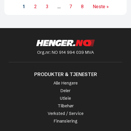
1
2
3
…
7
8
Neste »
Org.nr: NO 914 994 039 MVA
PRODUKTER & TJENESTER
Alle Hengere
Deler
Utleie
Tilbehør
Verksted / Service
Finansiering