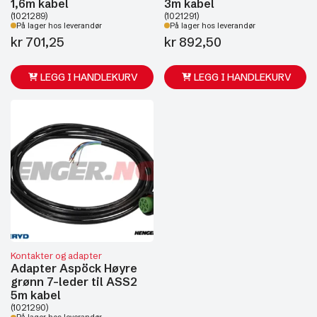
1,6m kabel
3m kabel
(1021289)
(1021291)
På lager hos leverandør
På lager hos leverandør
kr
701,25
kr
892,50
LEGG I HANDLEKURV
LEGG I HANDLEKURV
Kontakter og adapter
Adapter Aspöck Høyre
grønn 7-leder til ASS2
5m kabel
(1021290)