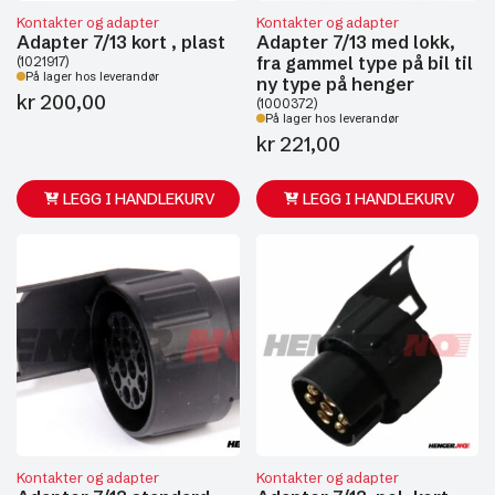
Kontakter og adapter
Kontakter og adapter
Adapter 7/13 kort , plast
Adapter 7/13 med lokk,
fra gammel type på bil til
(1021917)
På lager hos leverandør
ny type på henger
kr
200,00
(1000372)
På lager hos leverandør
kr
221,00
LEGG I HANDLEKURV
LEGG I HANDLEKURV
Kontakter og adapter
Kontakter og adapter