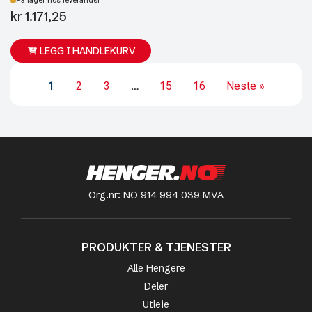
På lager hos leverandør
kr
1.171,25
LEGG I HANDLEKURV
1
2
3
…
15
16
Neste »
Org.nr: NO 914 994 039 MVA
PRODUKTER & TJENESTER
Alle Hengere
Deler
Utleie