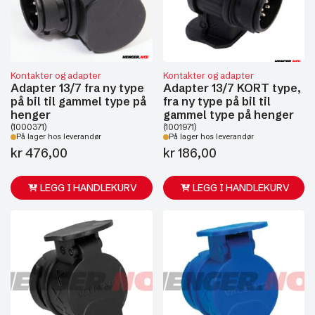
Kontakter og adapter
Kontakter og adapter
Adapter 13/7 fra ny type
Adapter 13/7 KORT type,
på bil til gammel type på
fra ny type på bil til
henger
gammel type på henger
(1000371)
(1001971)
På lager hos leverandør
På lager hos leverandør
kr
476,00
kr
186,00
LEGG I HANDLEKURV
LEGG I HANDLEKURV