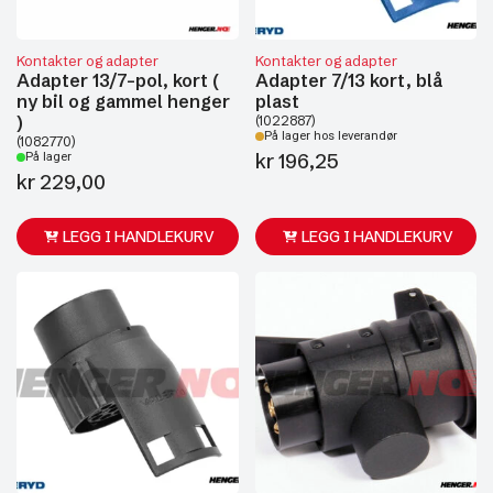
Kontakter og adapter
Kontakter og adapter
Adapter 13/7-pol, kort (
Adapter 7/13 kort, blå
ny bil og gammel henger
plast
)
(1022887)
På lager hos leverandør
(1082770)
kr
196,25
På lager
kr
229,00
LEGG I HANDLEKURV
LEGG I HANDLEKURV