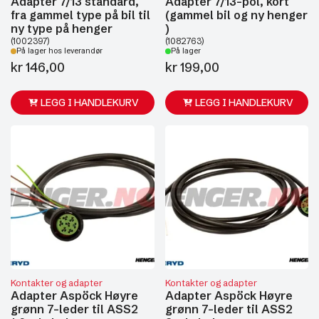
Adapter 7/13 standard,
Adapter 7/13-pol, kort
fra gammel type på bil til
(gammel bil og ny henger
ny type på henger
)
(1002397)
(1082763)
På lager hos leverandør
På lager
kr
146,00
kr
199,00
LEGG I HANDLEKURV
LEGG I HANDLEKURV
Kontakter og adapter
Kontakter og adapter
Adapter Aspöck Høyre
Adapter Aspöck Høyre
grønn 7-leder til ASS2
grønn 7-leder til ASS2