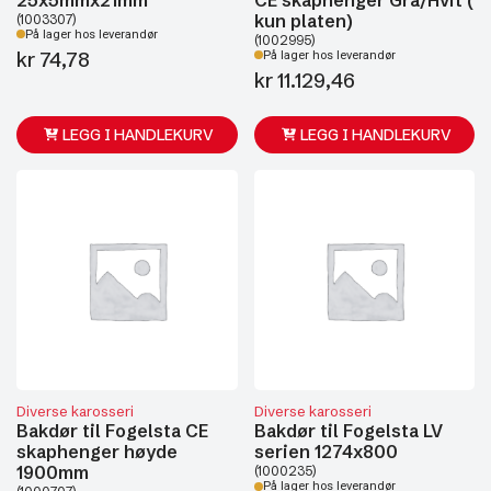
kun platen)
(1003307)
På lager hos leverandør
(1002995)
kr
74,78
På lager hos leverandør
kr
11.129,46
LEGG I HANDLEKURV
LEGG I HANDLEKURV
Diverse karosseri
Diverse karosseri
Bakdør til Fogelsta CE
Bakdør til Fogelsta LV
skaphenger høyde
serien 1274x800
1900mm
(1000235)
På lager hos leverandør