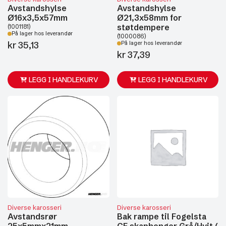
Avstandshylse
Avstandshylse
Ø16x3,5x57mm
Ø21,3x58mm for
støtdempere
(1001181)
På lager hos leverandør
(1000086)
kr
35,13
På lager hos leverandør
kr
37,39
LEGG I HANDLEKURV
LEGG I HANDLEKURV
Diverse karosseri
Diverse karosseri
Avstandsrør
Bak rampe til Fogelsta
25x5mmx21mm
CE skaphenger Grå/Hvit (