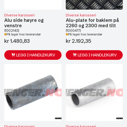
Diverse karosseri
Diverse karosseri
Alu side høyre og
Alu-plate for baklem på
venstre
2260 og 2300 med tilt
(1002143)
(1000477)
På lager hos leverandør
På lager hos leverandør
kr
1.480,83
kr
2.192,35
LEGG I HANDLEKURV
LEGG I HANDLEKURV
Diverse karosseri
Diverse karosseri