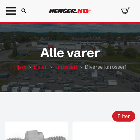
Search
for:
Alle varer
Hjem
Deler
Karosseri
Diverse karosseri
Filter