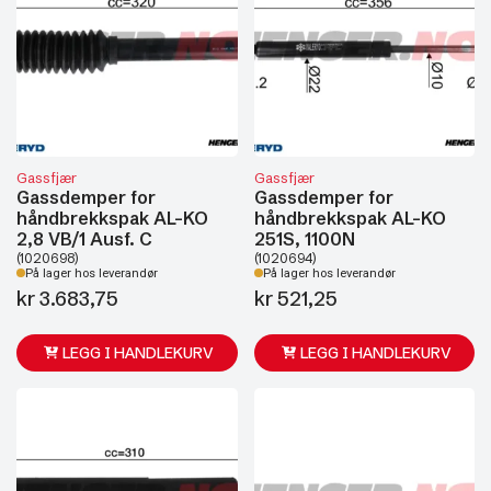
Gassfjær
Gassfjær
Gassdemper for
Gassdemper for
håndbrekkspak AL-KO
håndbrekkspak AL-KO
2,8 VB/1 Ausf. C
251S, 1100N
(1020698)
(1020694)
På lager hos leverandør
På lager hos leverandør
kr
3.683,75
kr
521,25
LEGG I HANDLEKURV
LEGG I HANDLEKURV