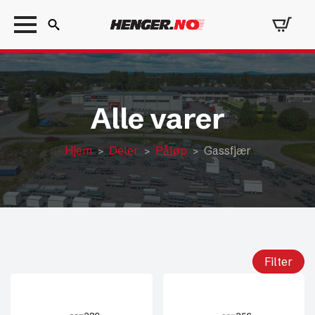
Search
for:
Alle varer
Hjem
Deler
Påløp
Gassfjær
Filter