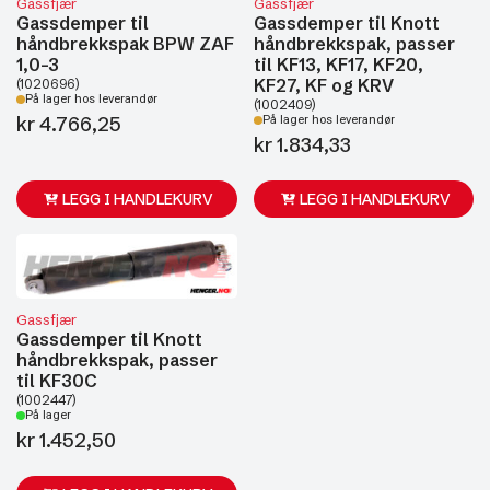
Gassfjær
Gassfjær
Gassdemper til
Gassdemper til Knott
håndbrekkspak BPW ZAF
håndbrekkspak, passer
1,0-3
til KF13, KF17, KF20,
KF27, KF og KRV
(1020696)
På lager hos leverandør
(1002409)
kr
4.766,25
På lager hos leverandør
kr
1.834,33
LEGG I HANDLEKURV
LEGG I HANDLEKURV
Gassfjær
Gassdemper til Knott
håndbrekkspak, passer
til KF30C
(1002447)
På lager
kr
1.452,50