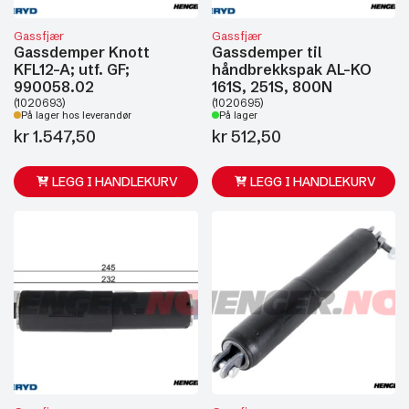
Gassfjær
Gassfjær
Gassdemper Knott
Gassdemper til
KFL12-A; utf. GF;
håndbrekkspak AL-KO
990058.02
161S, 251S, 800N
(1020693)
(1020695)
På lager hos leverandør
På lager
kr
1.547,50
kr
512,50
LEGG I HANDLEKURV
LEGG I HANDLEKURV