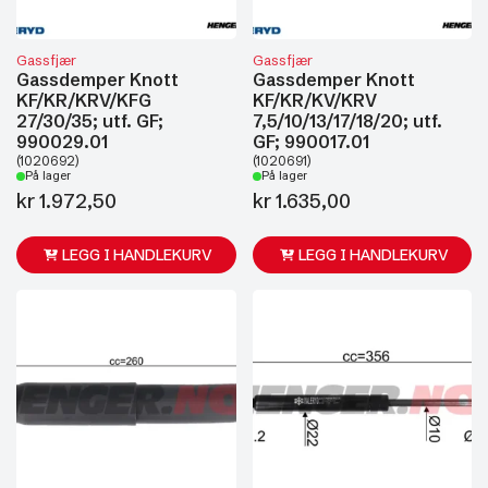
Gassfjær
Gassfjær
Gassdemper Knott
Gassdemper Knott
KF/KR/KRV/KFG
KF/KR/KV/KRV
27/30/35; utf. GF;
7,5/10/13/17/18/20; utf.
990029.01
GF; 990017.01
(1020692)
(1020691)
På lager
På lager
kr
1.972,50
kr
1.635,00
LEGG I HANDLEKURV
LEGG I HANDLEKURV