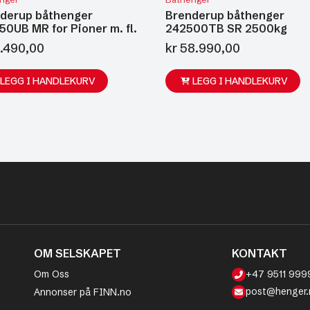
derup båthenger
Brenderup båthenger
50UB MR for Pioner m. fl.
242500TB SR 2500kg
.490,00
kr
58.990,00
LEGG I HANDLEKURV
LEGG I HANDLEKURV
OM SELSKAPET
KONTAKT
Om Oss
+47 9511 999
post@henger.
Annonser på FINN.no