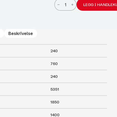
Brenderup
båthenger
LEGG I HANDLEK
161000B
1000kg
antall
Beskrivelse
240
760
240
5351
1850
1400