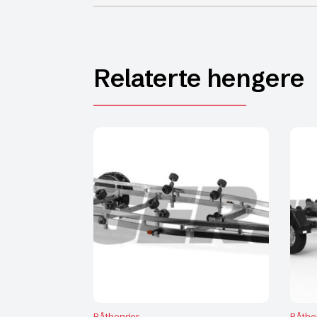
Relaterte hengere
Båthenger
Båthe