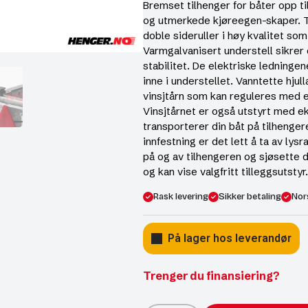
Bremset tilhenger for båter opp ti
og utmerkede kjøreegen-skaper. 
doble sideruller i høy kvalitet som
Varmgalvanisert understell sikrer 
stabilitet. De elektriske ledningen
inne i understellet. Vanntette hjul
vinsjtårn som kan reguleres med e
Vinsjtårnet er også utstyrt med ek
transporterer din båt på tilhenge
innfestning er det lett å ta av lys
på og av tilhengeren og sjøsette d
og kan vise valgfritt tilleggsutstyr.
Rask levering
Sikker betaling
Nor
På lager hos leverandør
Trenger du finansiering?