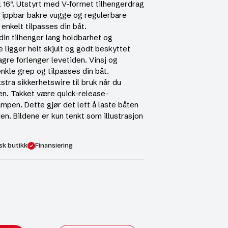
l 16″. Utstyrt med V-formet tilhengerdrag
Tippbar bakre vugge og regulerbare
 enkelt tilpasses din båt.
din tilhenger lang holdbarhet og
e ligger helt skjult og godt beskyttet
lagre forlenger levetiden. Vinsj og
nkle grep og tilpasses din båt.
stra sikkerhetswire til bruk når du
ren. Takket være quick-release-
rampen. Dette gjør det lett å laste båten
en. Bildene er kun tenkt som illustrasjon
sk butikk
Finansiering