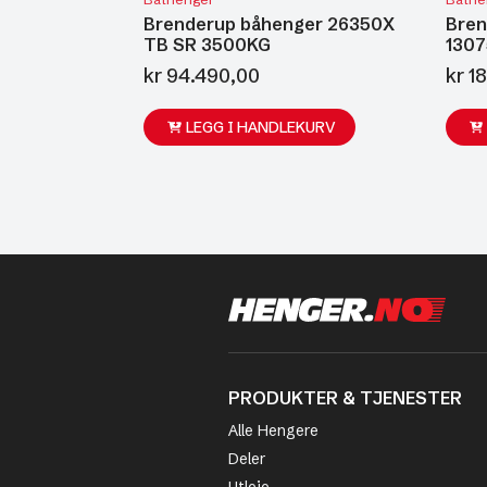
Brenderup båhenger 26350X
Bren
TB SR 3500KG
1307
kr
94.490,00
kr
18
LEGG I HANDLEKURV
PRODUKTER & TJENESTER
Alle Hengere
Deler
Utleie