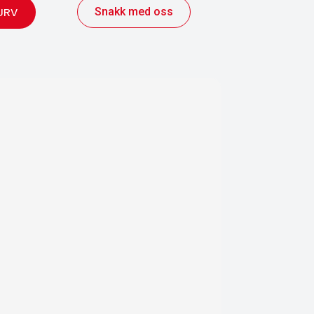
Snakk med oss
URV