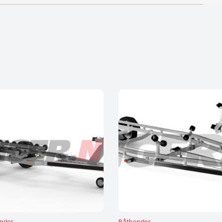
nger
Båthenger