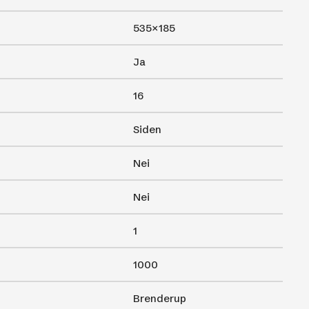
535×185
Ja
16
Siden
Nei
Nei
1
1000
Brenderup