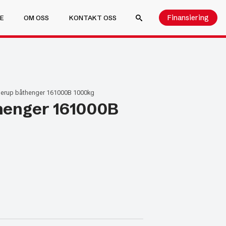
Finansiering
E
OM OSS
KONTAKT OSS
SEARCH FOR:
erup båthenger 161000B 1000kg
henger 161000B