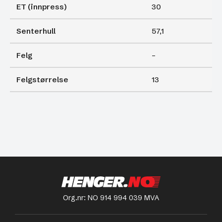
ET (innpress)
30
Senterhull
57,1
Felg
–
Felgstørrelse
13
Org.nr: NO 914 994 039 MVA