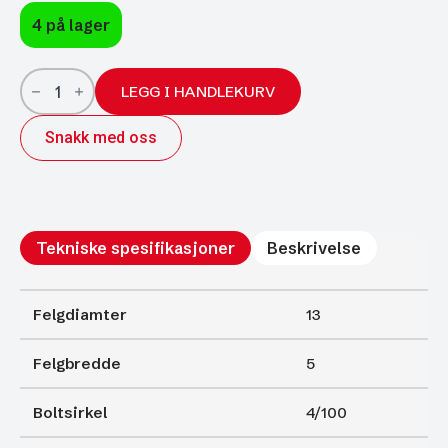
4 på lager
ALU-
felg
LEGG I HANDLEKURV
Image
Ride
Snakk med oss
HL
Antrasitt
13"
5*13
4/100
ET30
Ø57,1
Tekniske spesifikasjoner
Beskrivelse
antall
Felgdiamter
13
Felgbredde
5
Boltsirkel
4/100