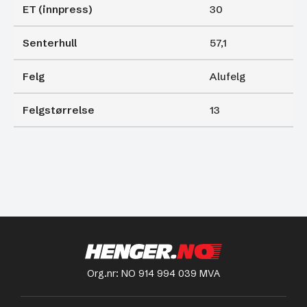
ET (innpress)
30
Senterhull
57,1
Felg
Alufelg
Felgstørrelse
13
Org.nr: NO 914 994 039 MVA