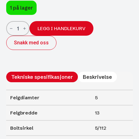
1 på lager
ALU-
felg
LEGG I HANDLEKURV
Image
Ride
Snakk med oss
HL
Silver
13"
5*13
4/100
ET30
Ø57,1
Tekniske spesifikasjoner
Beskrivelse
antall
Felgdiamter
5
Felgbredde
13
Boltsirkel
5/112