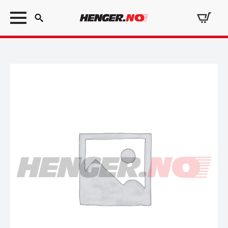
Search
for: