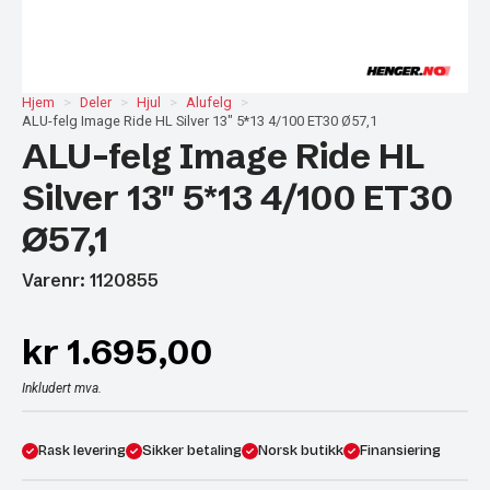
Hjem
Deler
Hjul
Alufelg
ALU-felg Image Ride HL Silver 13″ 5*13 4/100 ET30 Ø57,1
ALU-felg Image Ride HL
Silver 13″ 5*13 4/100 ET30
Ø57,1
Varenr: 1120855
kr
1.695,00
Inkludert mva.
Rask levering
Sikker betaling
Norsk butikk
Finansiering