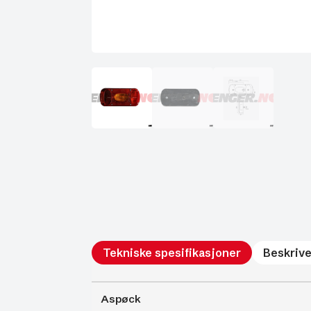
Tekniske spesifikasjoner
Beskrive
Aspøck