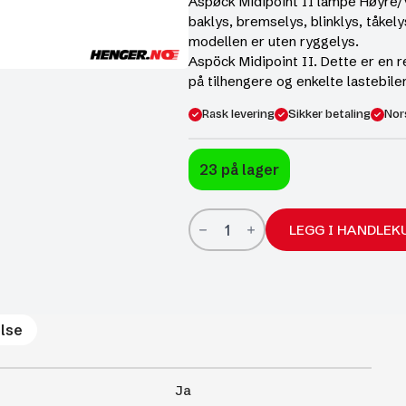
Aspøck Midipoint II lampe Høyre/
baklys, bremselys, blinklys, tåkely
modellen er uten ryggelys.
Aspöck Midipoint II. Dette er en 
på tilhengere og enkelte lastebile
Rask levering
Sikker betaling
Nor
23 på lager
Aspøck
Midipoint
LEGG I HANDLEK
II
lampe
Høyre/Venstre
antall
lse
Ja