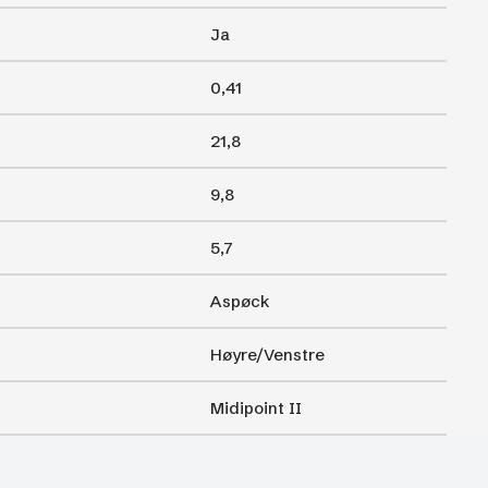
Ja
0,41
21,8
9,8
5,7
Aspøck
Høyre/Venstre
Midipoint II