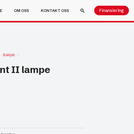
Finansiering
E
OM OSS
KONTAKT OSS
SEARCH FOR:
Baklykt
nt II lampe