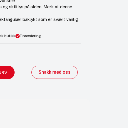
Venstre
s og skiltlys på siden. Merk at denne
rektangulær baklykt som er svært vanlig
r
sk butikk
Finansiering
Snakk med oss
URV