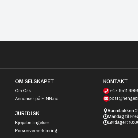
OM SELSKAPET
KONTAKT
Om Oss
+47 9511 999
post@henger.
Annonser på FINN.no
Runnibakken 2
JURIDISK
Mandag til Fre
Lørdager: 10:0
Kjøpsbetingelser
Personvernerklæring