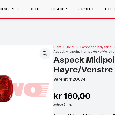
 HENGERE
DELER
TILBEHØR
VERKSTED
UTLEI
Hjem
Deler
Lamper og belysning
Aspøck Midipoint II lampe Høyre/Venstre
Aspøck Midipoi
Høyre/Venstre
Varenr: 1120074
kr
160,00
Inkludert mva.