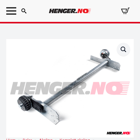
Search
for: