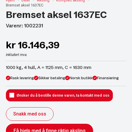
Hjem
Deler
Aksling
Komplett aksling
Bremset aksel 1637EC
Bremset aksel 1637EC
Varenr: 1002231
kr
16.146,39
Inkludert mva.
1000 kg, 4 hull, A = 1125 mm, C = 1630 mm
Rask levering
Sikker betaling
Norsk butikk
Finansiering
Ønsker du å bestille denne varen, ta kontakt med oss
Snakk med oss
Få hjelp med å finne riktig aksling