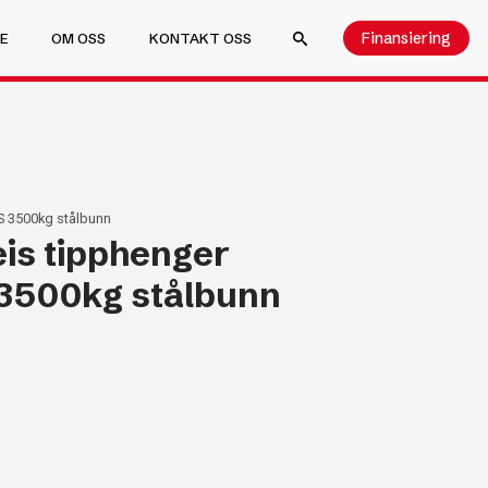
Finansiering
E
OM OSS
KONTAKT OSS
SEARCH FOR:
S 3500kg stålbunn
is tipphenger
3500kg stålbunn