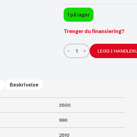
1 på lager
Trenger du finansiering?
Brenderup
3-
LEGG I HANDLEK
veis
tipphenger
TT5375
ATB
S
3500kg
Beskrivelse
stålbunn
antall
3500
990
2510