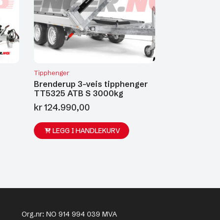
Tipphenger
Brenderup 3-veis tipphenger
TT5325 ATB S 3000kg
kr
124.990,00
LEGG I HANDLEKURV
Org.nr: NO 914 994 039 MVA