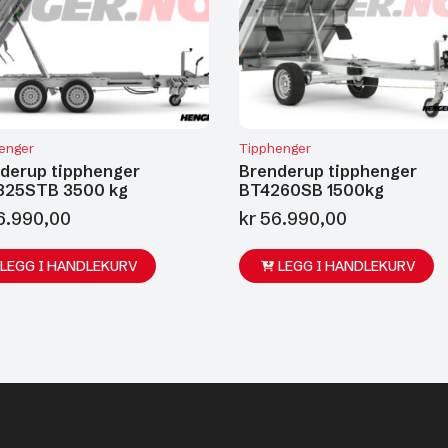
enger
Tipphenger
derup tipphenger
Brenderup tipphenger
325STB 3500 kg
BT4260SB 1500kg
6.990,00
kr
56.990,00
LEGG I HANDLEKURV
LEGG I HANDLEKURV