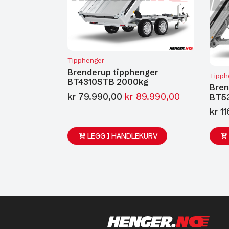
Tipphenger
Brenderup tipphenger
Tipph
BT4310STB 2000kg
Bren
kr
79.990,00
kr
89.990,00
BT5
Opprinnelig
Nåværende
kr
11
pris
pris
var:
er:
kr 89.990,00.
kr 79.990,00.
LEGG I HANDLEKURV