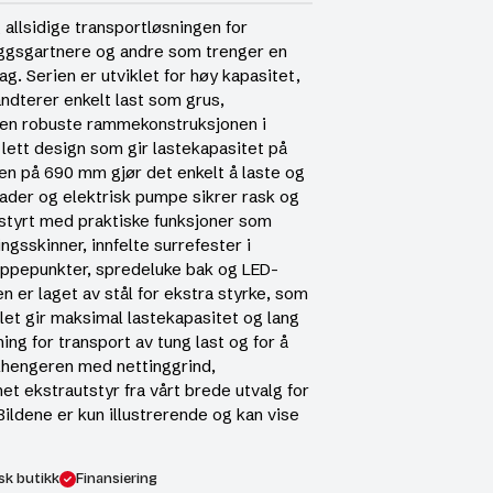
allsidige transportløsningen for
eggsgartnere og andre som trenger en
ag. Serien er utviklet for høy kapasitet,
åndterer enkelt last som grus,
Den robuste rammekonstruksjonen i
 lett design som gir lastekapasitet på
den på 690 mm gjør det enkelt å laste og
rader og elektrisk pumpe sikrer rask og
tstyrt med praktiske funksjoner som
ngsskinner, innfelte surrefester i
oppepunkter, spredeluke bak og LED-
 er laget av stål for ekstra styrke, som
et gir maksimal lastekapasitet og lang
ing for transport av tung last og for å
ilhengeren med nettinggrind,
et ekstrautstyr fra vårt brede utvalg for
Bildene er kun illustrerende og kan vise
sk butikk
Finansiering