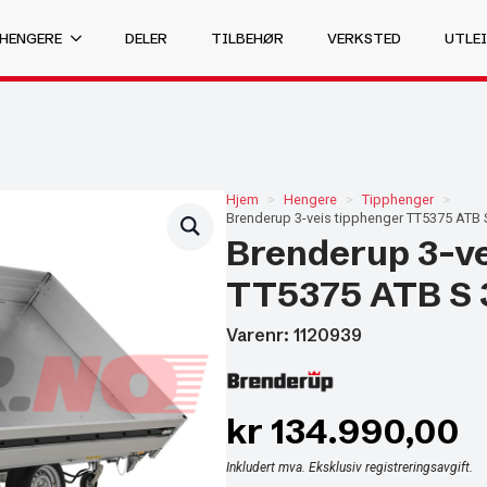
 HENGERE
DELER
TILBEHØR
VERKSTED
UTLEI
Hjem
Hengere
Tipphenger
Brenderup 3-veis tipphenger TT5375 ATB 
Brenderup 3-ve
TT5375 ATB S 
Varenr: 1120939
kr
134.990,00
Inkludert mva. Eksklusiv registreringsavgift.