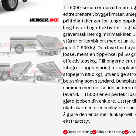
TT5000-serien er den ultimate og 
entreprenører, byggefirmaer, anl
pålitelig tilhenger for tunge oppdr
lang levetid og effektivitet – og h
gravemaskiner og minimaskiner. 
stålrør er kombinert med et unikt,
opptil 2 600 kg. Den lave lasthøy
losse, mens en tippvinkel på 50 g
effektiv lossing. Tilhengerne er u
integrert oppbevaring for oppkjøri
støpejern (800 kg), utvendige str
belysning som standard. Bunnplaten
sammen med det solide understell
levetid. TT5000 er en perfekt løsn
gjøre jobben din enklere. Utstyr t
ekstrakarmer, presenning eller ann
å gjøre den enda mer funksjonell. 
ekstrautstyr.
Rask levering
Sikker betaling
Nor