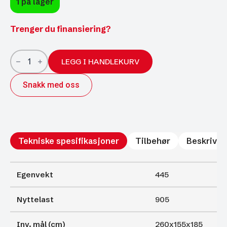
1 på lager
Trenger du finansiering?
Brenderup
skaphenger
LEGG I HANDLEKURV
CD260WHBR
1300kg
Snakk med oss
antall
Tekniske spesifikasjoner
Tilbehør
Beskrivel
Egenvekt
445
Nyttelast
905
Inv. mål (cm)
260x155x185