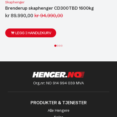
Skaphenger
Brenderup skaphenger CD300TBD 1600kg
kr
89.990,00
kr
94.990,00
Opprinnelig
Nåværende
pris
pris
var:
er:
LEGG I HANDLEKURV
kr 94.990,00.
kr 89.990,00.
Org.nr: NO 914 994 039 MVA
PRODUKTER & TJENESTER
Alle Hengere