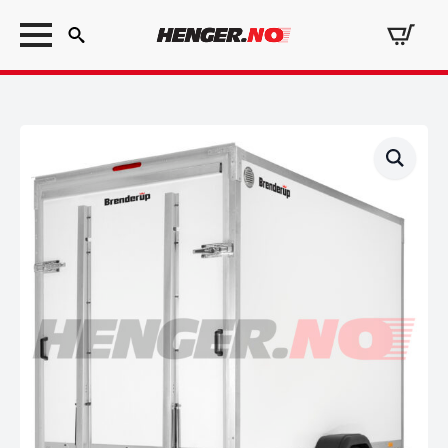
Search
for: