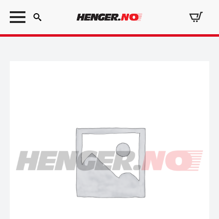
Search
for: