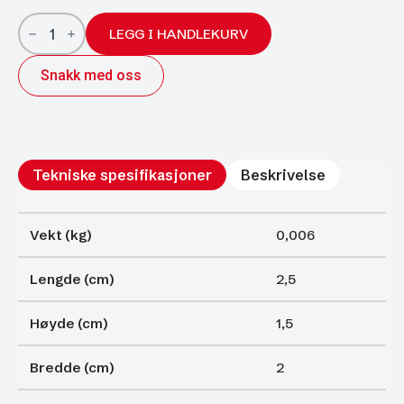
Festeøye
før
LEGG I HANDLEKURV
gassfjærer
antall
Snakk med oss
Tekniske spesifikasjoner
Beskrivelse
Vekt (kg)
0,006
Lengde (cm)
2,5
Høyde (cm)
1,5
Bredde (cm)
2