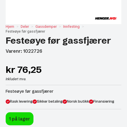
Hjem
Deler
Gassdemper
Innfesting
Festeøye før gassfjærer
Festeøye før gassfjærer
Varenr: 1022726
kr
76,25
Inkludert mva.
Festeøye før gassfjærer
Rask levering
Sikker betaling
Norsk butikk
Finansiering
1 på lager