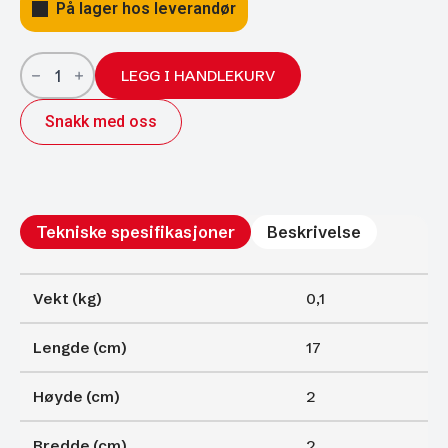
På lager hos leverandør
Gassfjærer
Arctic
LEGG I HANDLEKURV
18/8;
170/60
Snakk med oss
400N
antall
Tekniske spesifikasjoner
Beskrivelse
Vekt (kg)
0,1
Lengde (cm)
17
Høyde (cm)
2
Bredde (cm)
2