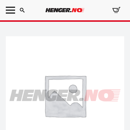
Search
for: