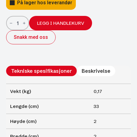
På lager hos leverandør
Gassfjærer
Arctic
LEGG I HANDLEKURV
18/8;
330/140
Snakk med oss
500N
antall
Tekniske spesifikasjoner
Beskrivelse
Vekt (kg)
0,17
Lengde (cm)
33
Høyde (cm)
2
Bredde (cm)
2