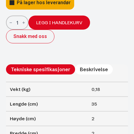
På lager hos leverandør
Gassfjærer
Arctic
LEGG I HANDLEKURV
18/8;
350/150
Snakk med oss
400N
antall
Tekniske spesifikasjoner
Beskrivelse
Vekt (kg)
0,18
Lengde (cm)
35
Høyde (cm)
2
Bredde (cm)
2