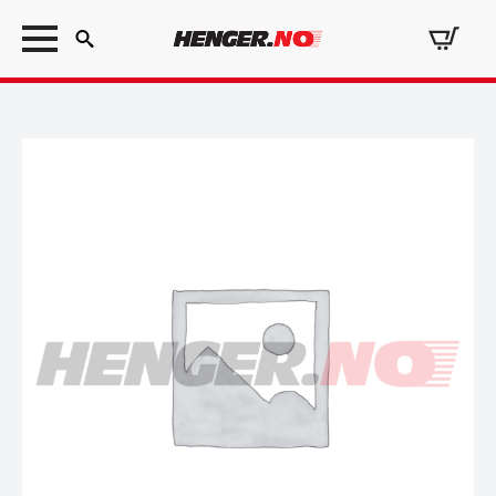
Search
for: