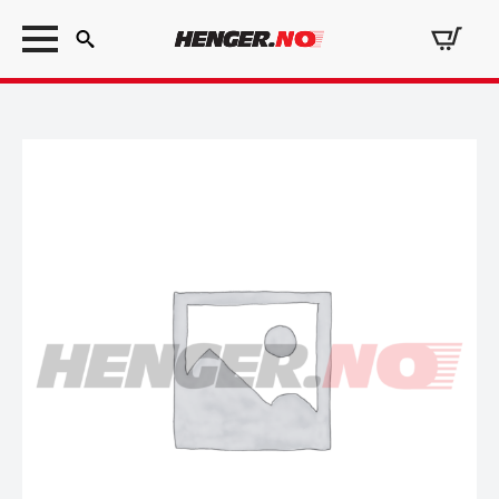
Search
for: