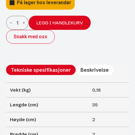
På lager hos leverandør
Gassfjærer
Arctic
LEGG I HANDLEKURV
18/8;
350/150
Snakk med oss
50N
antall
Tekniske spesifikasjoner
Beskrivelse
Vekt (kg)
0,18
Lengde (cm)
35
Høyde (cm)
2
Bredde (cm)
2