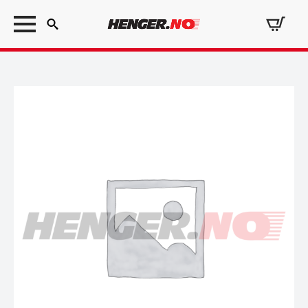
Search
for: