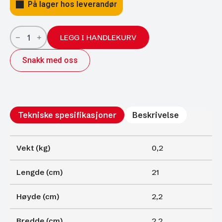
På lager hos leverandør
Gassfjærer
Arctic
LEGG I HANDLEKURV
22/10;
210/75
Snakk med oss
650N
antall
Tekniske spesifikasjoner
Beskrivelse
Vekt (kg)
0,2
Lengde (cm)
21
Høyde (cm)
2,2
Bredde (cm)
2,2