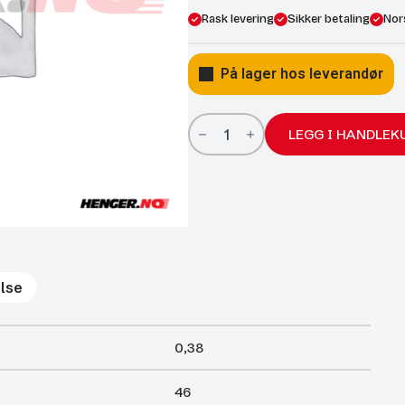
Rask levering
Sikker betaling
Nor
På lager hos leverandør
Gassfjærer
Arctic
LEGG I HANDLEK
22/10;
460/200
350N
antall
lse
0,38
46