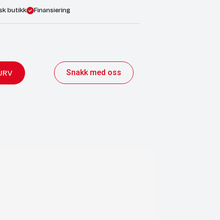
sk butikk
Finansiering
Snakk med oss
URV