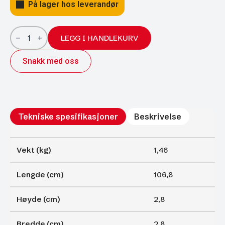
På lager hos leverandør
Gassfjærer
Arctic
LEGG I HANDLEKURV
27/14;
1068/500;
Snakk med oss
2500N
antall
Tekniske spesifikasjoner
Beskrivelse
Vekt (kg)
1,46
Lengde (cm)
106,8
Høyde (cm)
2,8
Bredde (cm)
2,8