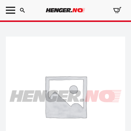
Search
for: