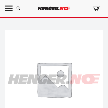
Search
for: