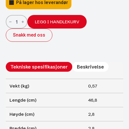
På lager hos leverandør
Gassfjærer
Arctic
LEGG I HANDLEKURV
27/14;
468/200
Snakk med oss
600N
antall
Tekniske spesifikasjoner
Beskrivelse
Vekt (kg)
0,57
Lengde (cm)
46,8
Høyde (cm)
2,8
Bredde (cm)
2,8