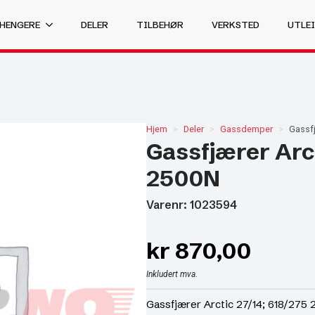
 HENGERE
DELER
TILBEHØR
VERKSTED
UTLEI
Hjem
Deler
Gassdemper
Gassfj
Gassfjærer Arct
2500N
Varenr: 1023594
kr
870,00
Inkludert mva.
Gassfjærer Arctic 27/14; 618/275