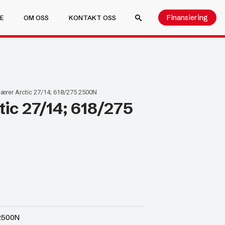
Finansiering
E
OM OSS
KONTAKT OSS
SEARCH FOR:
ærer Arctic 27/14; 618/275 2500N
ic 27/14; 618/275
 2500N