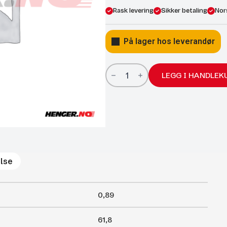
Rask levering
Sikker betaling
Nor
På lager hos leverandør
Gassfjærer
Arctic
LEGG I HANDLEK
27/14;
618/275
2500N
antall
lse
0,89
61,8