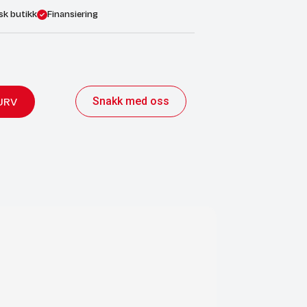
sk butikk
Finansiering
Snakk med oss
URV