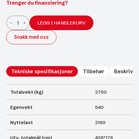
Trenger du finansiering?
GX84
Rampe
LEGG I HANDLEKURV
120cm
antall
Snakk med oss
Tekniske spesifikasjoner
Tilbehør
Beskrivel
Totalvekt (kg)
2700
Egenvekt
540
Nyttelast
2160
Utv. totalmål (cm)
438*178