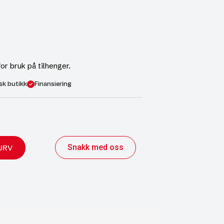
r bruk på tilhenger.
sk butikk
Finansiering
Snakk med oss
URV