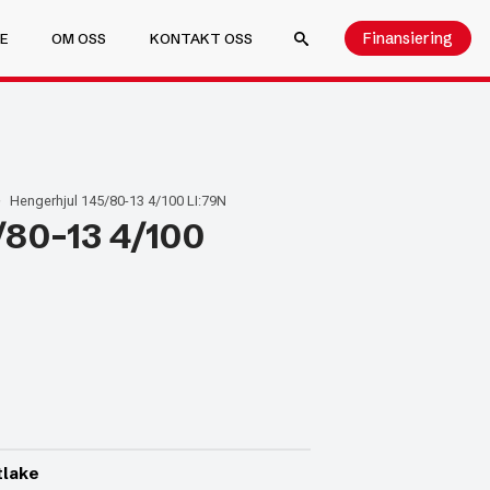
Finansiering
E
OM OSS
KONTAKT OSS
SEARCH FOR:
Hengerhjul 145/80-13 4/100 LI:79N
/80-13 4/100
tlake