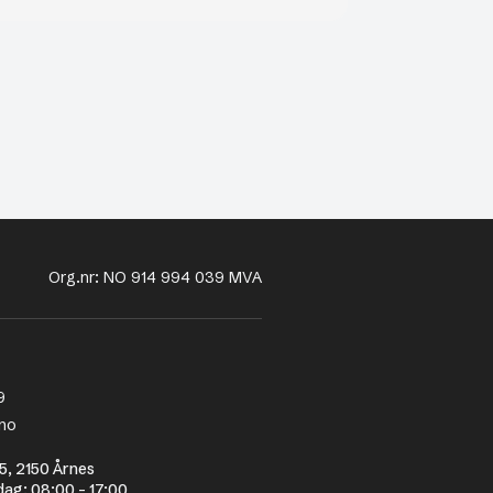
Org.nr: NO 914 994 039 MVA
9
no
5, 2150 Årnes
dag: 08:00 - 17:00