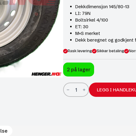
Dekkdimensjon 145/80-13
LI: 79N
Boltsirkel 4/100
ET: 30
M+S merket
Dekk beregnet og godkjent fo
Rask levering
Sikker betaling
Nor
2 på lager
Hengerhjul
145/80-
LEGG I HANDLEK
13
4/100
LI:79N
antall
lse