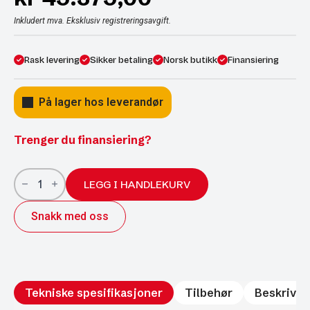
Inkludert mva. Eksklusiv registreringsavgift.
Rask levering
Sikker betaling
Norsk butikk
Finansiering
På lager hos leverandør
Trenger du finansiering?
Ifor
Williams
LEGG I HANDLEKURV
Tow-
Max
Snakk med oss
2514
1600kg
antall
Tekniske spesifikasjoner
Tilbehør
Beskrivel