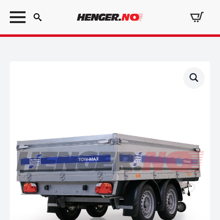
Search
for: