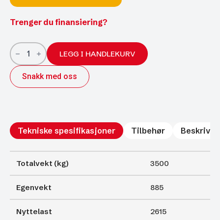
Trenger du finansiering?
LM
147
LEGG I HANDLEKURV
varehenger
3-
Snakk med oss
akslet
LED
antall
Tekniske spesifikasjoner
Tilbehør
Beskrivel
Totalvekt (kg)
3500
Egenvekt
885
Nyttelast
2615