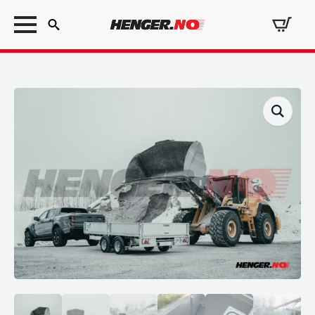
Search
for: