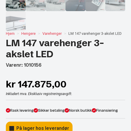
Hjem
Hengere
Varehenger
LM 147 varehenger 3-akslet LED
LM 147 varehenger 3-
akslet LED
Varenr: 1010156
kr
147.875,00
Inkludert mva. Eksklusiv registreringsavgift.
Rask levering
Sikker betaling
Norsk butikk
Finansiering
På lager hos leverandør