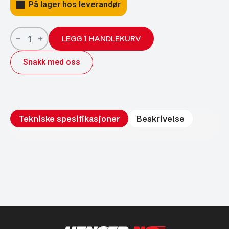
På lager hos leverandør
Monteringsbrakett
for
LEGG I HANDLEKURV
gassfjær
CC
Snakk med oss
32
mm
Ø10
antall
Tekniske spesifikasjoner
Beskrivelse