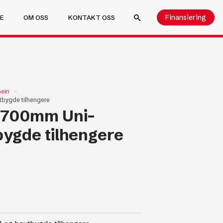
Finansiering
E
OM OSS
KONTAKT OSS
SEARCH FOR:
bein
tbygde tilhengere
t 700mm Uni-
bygde tilhengere