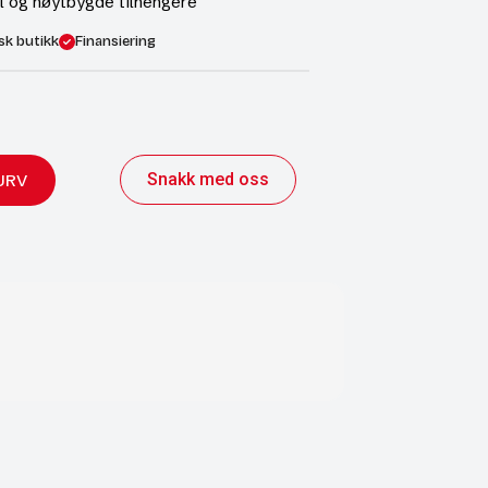
 og høytbygde tilhengere
sk butikk
Finansiering
Snakk med oss
URV