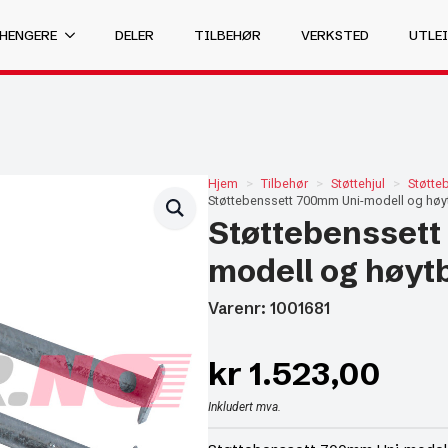
 HENGERE
DELER
TILBEHØR
VERKSTED
UTLEI
Hjem
Tilbehør
Støttehjul
Støtte
Støttebenssett 700mm Uni-modell og høy
Støttebensset
modell og høyt
Varenr: 1001681
kr
1.523,00
Inkludert mva.