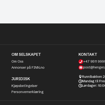
OM SELSKAPET
KONTAKT
Om Oss
+47 9511 999
post@henger.
Annonser på FINN.no
Runnibakken 2
JURIDISK
Mandag til Fre
Lørdager: 10:0
Kjøpsbetingelser
Personvernerklæring