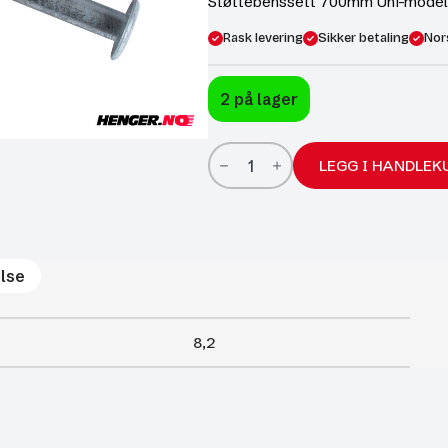
Støttebenssett 700mm Uni-modell
Rask levering
Sikker betaling
Nor
2 på lager
Støttebenssett
700mm
LEGG I HANDLEK
Uni-
modell
og
høytbygde
tilhengere
antall
lse
8,2