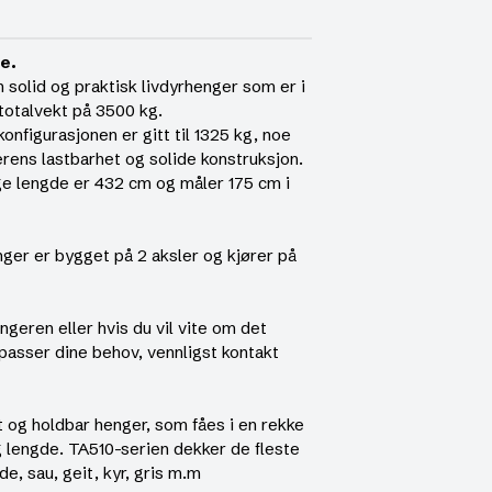
e.
n solid og praktisk livdyrhenger som er i
 totalvekt på 3500 kg.
nfigurasjonen er gitt til 1325 kg, noe
gerens lastbarhet og solide konstruksjon.
ge lengde er 432 cm og måler 175 cm i
nger er bygget på 2 aksler og kjører på
geren eller hvis du vil vite om det
passer dine behov, vennligst kontakt
 og holdbar henger, som fåes i en rekke
og lengde. TA510-serien dekker de fleste
e, sau, geit, kyr, gris m.m