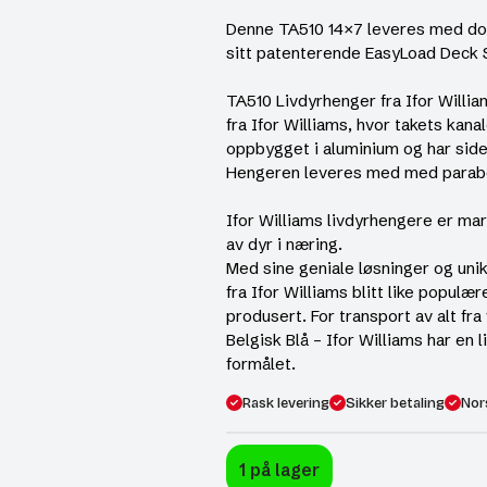
Denne TA510 14×7 leveres med do
sitt patenterende EasyLoad Deck
TA510 Livdyrhenger fra Ifor Willi
fra Ifor Williams, hvor takets kana
oppbygget i aluminium og har side
Hengeren leveres med med parabo
Ifor Williams livdyrhengere er ma
av dyr i næring.
Med sine geniale løsninger og uni
fra Ifor Williams blitt like populæ
produsert. For transport av alt fra 1
Belgisk Blå – Ifor Williams har en 
formålet.
Rask levering
Sikker betaling
Nor
1 på lager