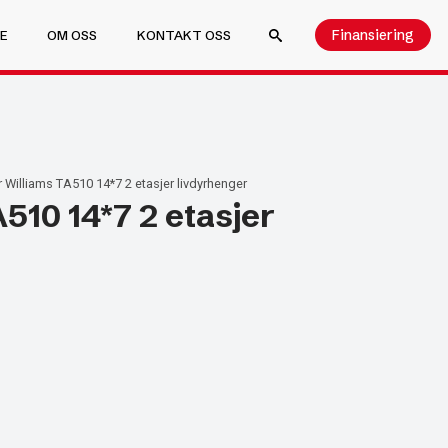
Finansiering
E
OM OSS
KONTAKT OSS
SEARCH FOR:
r Williams TA510 14*7 2 etasjer livdyrhenger
A510 14*7 2 etasjer