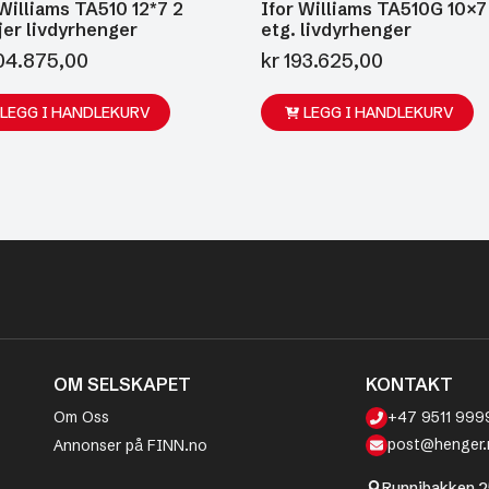
 Williams TA510 12*7 2
Ifor Williams TA510G 10×7
jer livdyrhenger
etg. livdyrhenger
4.875,00
kr
193.625,00
LEGG I HANDLEKURV
LEGG I HANDLEKURV
OM SELSKAPET
KONTAKT
Om Oss
+47 9511 999
post@henger.
Annonser på FINN.no
Runnibakken 2