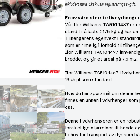
Inkludert mva. Eksklusiv registreringsavgift.
En av våre største livdyrhenger
Vår Ifor Williams
TA510 14×7
er e
stand til å laste 2175 kg og har en
Tilhengerens egenvekt i standardko
som er rimelig i forhold til tilhen
Ifor Williams TA510 14×7 innvendi
bredde, og gir et areal på 7,5 m2.
Ifor Williams TA510 14×7 Livdyrhe
16 «hjul som standard.
Hvis du har spørsmål om denne hen
finnes en annen livdyrhenger som 
oss.
Denne livdyrhengeren er en robust
forskjellige størrelser ift høyde 
behov for transport av dyr som båd