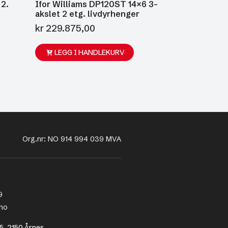
 2.
Ifor Williams DP120ST 14×6 3-
akslet 2 etg. livdyrhenger
kr
229.875,00
LEGG I HANDLEKURV
Org.nr: NO 914 994 039 MVA
9
no
5, 2150 Årnes