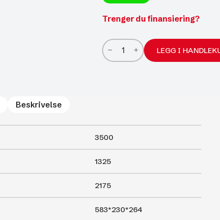
Trenger du finansiering?
Ifor
Williams
LEGG I HANDLEK
TA510
14*7
2
etasjer
livdyrhenger
antall
Beskrivelse
3500
1325
2175
583*230*264