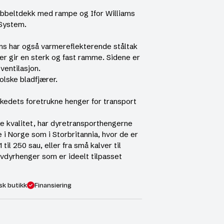
bbeltdekk med rampe og Ifor Williams
 System.
ams har også varmereflekterende ståltak
ler gir en sterk og fast ramme. Sidene er
ventilasjon.
lske bladfjærer.
rkedets foretrukne henger for transport
ke kvalitet, har dyretransporthengerne
re i Norge som i Storbritannia, hvor de er
 til 250 sau, eller fra små kalver til
livdyrhenger som er ideelt tilpasset
sk butikk
Finansiering