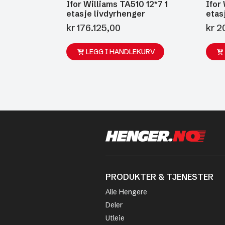
Ifor Williams TA510 12*7 1
Ifor
etasje livdyrhenger
etas
kr
176.125,00
kr
20
LEGG I HANDLEKURV
PRODUKTER & TJENESTER
Alle Hengere
Deler
Utleie