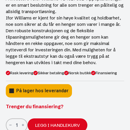
er en smart beslutning for alle som trenger en pålitelig og
allsidig transportløsning.
Ifor Williams er kjent for sin høye kvalitet og holdbarhet,
noe som sikrer at du får en henger som varer i mange år.
Den robuste konstruksjonen og de fleksible
tilpasningsmulighetene gir deg en henger som kan
håndtere en rekke oppgaver, noe som gir maksimal
nytteverdi for investeringen din. Med muligheten for å
legge til ekstrautstyr kan du også være trygg på at
hengeren kan utvikles i takt med dine behov.
Rask levering
Sikker betaling
Norsk butikk
Finansiering
På lager hos leverandør
Trenger du finansiering?
Ifor
Williams
LEGG I HANDLEKURV
TB4621-