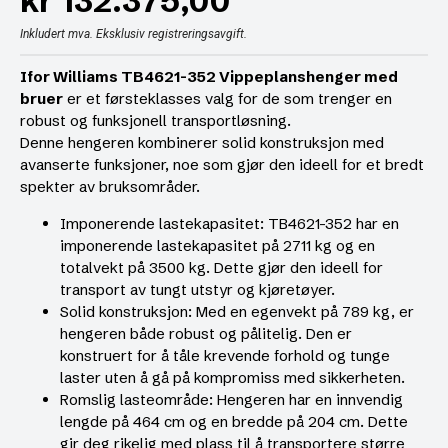
kr
132.375,00
Inkludert mva. Eksklusiv registreringsavgift.
Ifor Williams TB4621-352 Vippeplanshenger med
bruer
er et førsteklasses valg for de som trenger en
robust og funksjonell transportløsning.
Denne hengeren kombinerer solid konstruksjon med
avanserte funksjoner, noe som gjør den ideell for et bredt
spekter av bruksområder.
Imponerende lastekapasitet: TB4621-352 har en
imponerende lastekapasitet på 2711 kg og en
totalvekt på 3500 kg. Dette gjør den ideell for
transport av tungt utstyr og kjøretøyer.
Solid konstruksjon: Med en egenvekt på 789 kg, er
hengeren både robust og pålitelig. Den er
konstruert for å tåle krevende forhold og tunge
laster uten å gå på kompromiss med sikkerheten.
Romslig lasteområde: Hengeren har en innvendig
lengde på 464 cm og en bredde på 204 cm. Dette
gir deg rikelig med plass til å transportere større