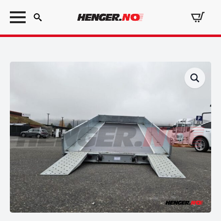
Search
for: