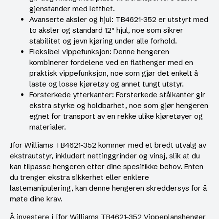
gjenstander med letthet.
Avanserte aksler og hjul: TB4621-352 er utstyrt med
to aksler og standard 12″ hjul, noe som sikrer
stabilitet og jevn kjøring under alle forhold.
Fleksibel vippefunksjon: Denne hengeren
kombinerer fordelene ved en flathenger med en
praktisk vippefunksjon, noe som gjør det enkelt å
laste og losse kjøretøy og annet tungt utstyr.
Forsterkede ytterkanter: Forsterkede stålkanter gir
ekstra styrke og holdbarhet, noe som gjør hengeren
egnet for transport av en rekke ulike kjøretøyer og
materialer.
Ifor Williams TB4621-352 kommer med et bredt utvalg av
ekstrautstyr, inkludert nettinggrinder og vinsj, slik at du
kan tilpasse hengeren etter dine spesifikke behov. Enten
du trenger ekstra sikkerhet eller enklere
lastemanipulering, kan denne hengeren skreddersys for å
møte dine krav.
Å investere i Ifor Williams TB4621-352 Vippeplanshenger