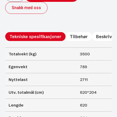
352
Snakk med oss
Vippeplan
Karmer
og
bruer
antall
Tekniske spesifikasjoner
Tilbehør
Beskrivel
Totalvekt (kg)
3500
Egenvekt
789
Nyttelast
2711
Utv. totalmål (cm)
620*204
Lengde
620