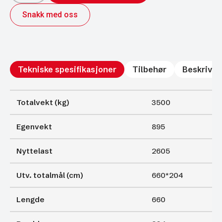
352
Snakk med oss
3-
akslet
Vippeplan
Karmer
og
rampe
antall
Tekniske spesifikasjoner
Tilbehør
Beskrivel
Totalvekt (kg)
3500
Egenvekt
895
Nyttelast
2605
Utv. totalmål (cm)
660*204
Lengde
660