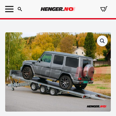
Search
for: