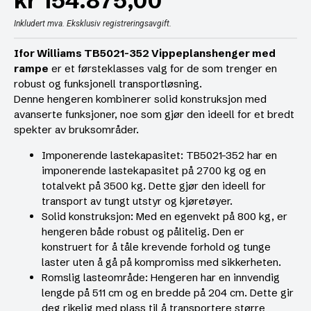
kr
154.875,00
Inkludert mva. Eksklusiv registreringsavgift.
Ifor Williams TB5021-352 Vippeplanshenger med
rampe
er et førsteklasses valg for de som trenger en
robust og funksjonell transportløsning.
Denne hengeren kombinerer solid konstruksjon med
avanserte funksjoner, noe som gjør den ideell for et bredt
spekter av bruksområder.
Imponerende lastekapasitet: TB5021-352 har en
imponerende lastekapasitet på 2700 kg og en
totalvekt på 3500 kg. Dette gjør den ideell for
transport av tungt utstyr og kjøretøyer.
Solid konstruksjon: Med en egenvekt på 800 kg, er
hengeren både robust og pålitelig. Den er
konstruert for å tåle krevende forhold og tunge
laster uten å gå på kompromiss med sikkerheten.
Romslig lasteområde: Hengeren har en innvendig
lengde på 511 cm og en bredde på 204 cm. Dette gir
deg rikelig med plass til å transportere større