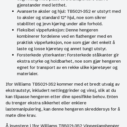
gjenstander med letthet.
Avanserte aksler og hjul: TB5021-352 er utstyrt med
to aksler og standard 12″ hjul, noe som sikrer
stabilitet og jevn kjøring under alle forhold.
Fleksibel vippefunksjon: Denne hengeren
kombinerer fordelene ved en flathenger med en
praktisk vippefunksjon, noe som gjør det enkelt å
laste og losse kjøretøy og annet tungt utstyr.
Forsterkede ytterkanter: Forsterkede stålkanter gir
ekstra styrke og holdbarhet, noe som gjør hengeren
egnet for transport av en rekke ulike kjøretøyer og
materialer.
Ifor Williams TB5021-352 kommer med et bredt utvalg av
ekstrautstyr, inkludert nettinggrinder og vinsj, slik at du
kan tilpasse hengeren etter dine spesifikke behov. Enten
du trenger ekstra sikkerhet eller enklere
lastemanipulering, kan denne hengeren skreddersys for å
møte dine krav.
Å investere i Ifor Williams TB5021-352 Vippeplanshenger