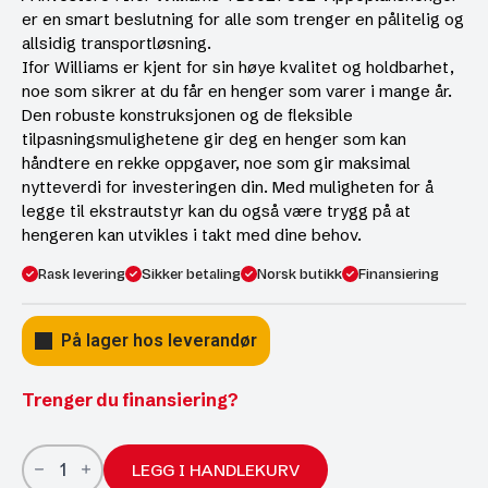
er en smart beslutning for alle som trenger en pålitelig og
allsidig transportløsning.
Ifor Williams er kjent for sin høye kvalitet og holdbarhet,
noe som sikrer at du får en henger som varer i mange år.
Den robuste konstruksjonen og de fleksible
tilpasningsmulighetene gir deg en henger som kan
håndtere en rekke oppgaver, noe som gir maksimal
nytteverdi for investeringen din. Med muligheten for å
legge til ekstrautstyr kan du også være trygg på at
hengeren kan utvikles i takt med dine behov.
Rask levering
Sikker betaling
Norsk butikk
Finansiering
På lager hos leverandør
Trenger du finansiering?
Ifor
Williams
LEGG I HANDLEKURV
TB5021-