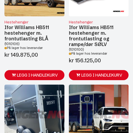
Hestehenger
Hestehenger
Ifor Williams HB511
Ifor Williams HB511
hestehenger m.
hestehenger m.
frontutlasting BLÅ
frontutlasting og
rampe/dør SØLV
(1010106)
På lager hos leverandør
(1010100)
kr
149.875,00
På lager hos leverandør
kr
156.125,00
LEGG I HANDLEKURV
LEGG I HANDLEKURV