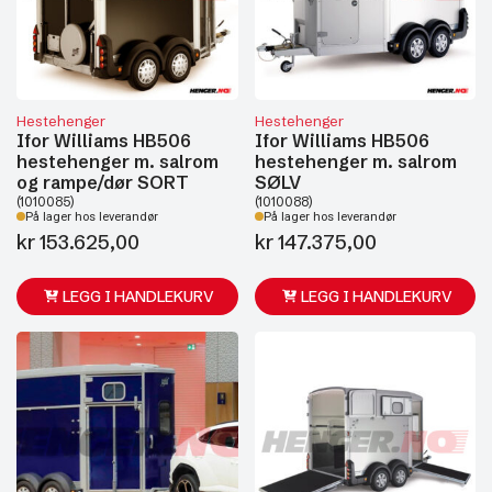
Hestehenger
Hestehenger
Ifor Williams HB506
Ifor Williams HB506
hestehenger m. salrom
hestehenger m. salrom
og rampe/dør SORT
SØLV
(1010085)
(1010088)
På lager hos leverandør
På lager hos leverandør
kr
153.625,00
kr
147.375,00
LEGG I HANDLEKURV
LEGG I HANDLEKURV