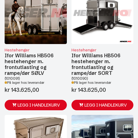
Hestehenger
Hestehenger
Ifor Williams HB506
Ifor Williams HB506
hestehenger m.
hestehenger m.
frontutlasting og
frontutlasting og
rampe/dør SØLV
rampe/dør SORT
(1010091)
(1010090)
På lager hos leverandør
På lager hos leverandør
kr
143.625,00
kr
143.625,00
LEGG I HANDLEKURV
LEGG I HANDLEKURV