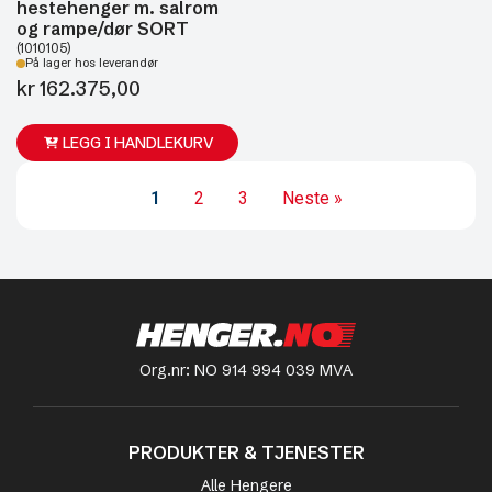
hestehenger m. salrom
og rampe/dør SORT
(1010105)
På lager hos leverandør
kr
162.375,00
LEGG I HANDLEKURV
1
2
3
Neste »
Org.nr: NO 914 994 039 MVA
PRODUKTER & TJENESTER
Alle Hengere