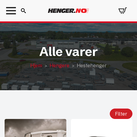
Search
for:
Alle varer
Hjem
Hengere
Hestehenger
Filter