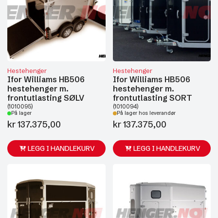
Hestehenger
Hestehenger
Ifor Williams HB506
Ifor Williams HB506
hestehenger m.
hestehenger m.
frontutlasting SØLV
frontutlasting SORT
(1010095)
(1010094)
På lager
På lager hos leverandør
kr
137.375,00
kr
137.375,00
LEGG I HANDLEKURV
LEGG I HANDLEKURV