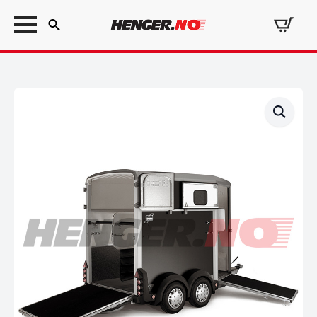
Search
for: