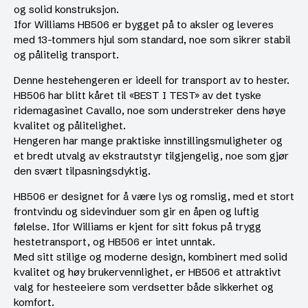
og solid konstruksjon.
Ifor Williams HB506 er bygget på to aksler og leveres
med 13-tommers hjul som standard, noe som sikrer stabil
og pålitelig transport.
Denne hestehengeren er ideell for transport av to hester.
HB506 har blitt kåret til «BEST I TEST» av det tyske
ridemagasinet Cavallo, noe som understreker dens høye
kvalitet og pålitelighet.
Hengeren har mange praktiske innstillingsmuligheter og
et bredt utvalg av ekstrautstyr tilgjengelig, noe som gjør
den svært tilpasningsdyktig.
HB506 er designet for å være lys og romslig, med et stort
frontvindu og sidevinduer som gir en åpen og luftig
følelse. Ifor Williams er kjent for sitt fokus på trygg
hestetransport, og HB506 er intet unntak.
Med sitt stilige og moderne design, kombinert med solid
kvalitet og høy brukervennlighet, er HB506 et attraktivt
valg for hesteeiere som verdsetter både sikkerhet og
komfort.