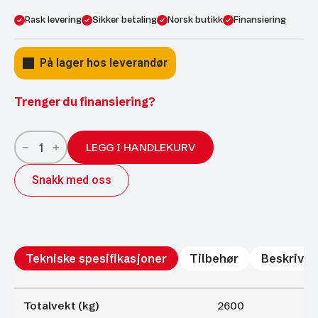
Rask levering
Sikker betaling
Norsk butikk
Finansiering
På lager hos leverandør
Trenger du finansiering?
Ifor
Williams
LEGG I HANDLEKURV
HB506
hestehenger
Snakk med oss
m.
frontutlasting
og
rampe/dør
SORT
antall
Tekniske spesifikasjoner
Tilbehør
Beskrivel
Totalvekt (kg)
2600