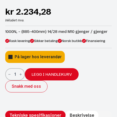
kr
2.234,28
Inkludert mva.
1000N, – (885-400mm) 14/28 med M10 gjenger / gjenger
Rask levering
Sikker betaling
Norsk butikk
Finansiering
På lager hos leverandør
Gassfjær
1000N
LEGG I HANDLEKURV
cc885-/400mm
10mm
Snakk med oss
gjenger
antall
Tekniske spesifikasjoner
Beskrivelse