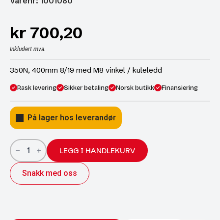
Varenr: 1001080
kr
700,20
Inkludert mva.
350N, 400mm 8/19 med M8 vinkel / kuleledd
Rask levering
Sikker betaling
Norsk butikk
Finansiering
På lager hos leverandør
Gassfjær
350N
LEGG I HANDLEKURV
400mm
8/19
Snakk med oss
med
M8
vinkel
/
kuleledd
antall