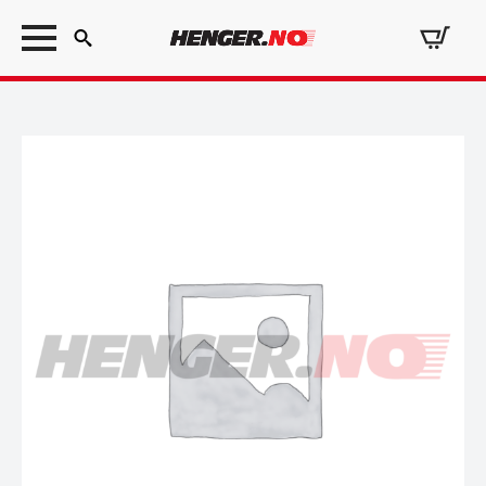
Search
for: