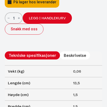
På lager hos leverandør
Gassfjærer
Arctic
LEGG I HANDLEKURV
15/6;
135/50;
Snakk med oss
375N
antall
Tekniske spesifikasjoner
Beskrivelse
Vekt (kg)
0,06
Lengde (cm)
13,5
Høyde (cm)
1,5
Bredde (cm)
1,5