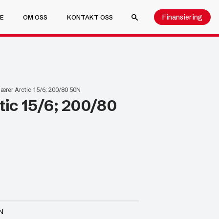
Finansiering
E
OM OSS
KONTAKT OSS
SEARCH FOR:
ærer Arctic 15/6; 200/80 50N
ic 15/6; 200/80
N