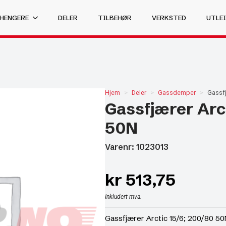
 HENGERE
DELER
TILBEHØR
VERKSTED
UTLEI
Hjem
Deler
Gassdemper
Gassfj
Gassfjærer Arct
50N
Varenr: 1023013
kr
513,75
Inkludert mva.
Gassfjærer Arctic 15/6; 200/80 50