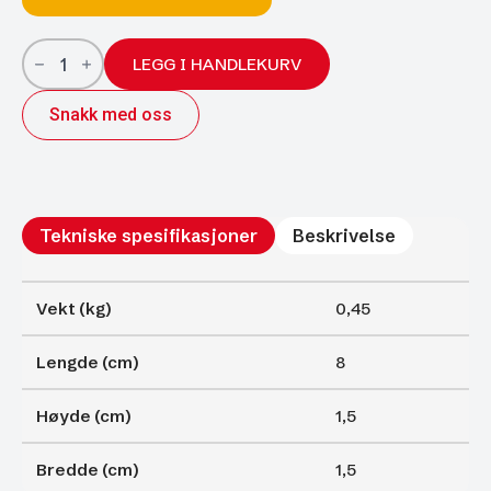
Gassfjærer
Arctic
LEGG I HANDLEKURV
15/6;
80/20;
Snakk med oss
175N
antall
Tekniske spesifikasjoner
Beskrivelse
Vekt (kg)
0,45
Lengde (cm)
8
Høyde (cm)
1,5
Bredde (cm)
1,5