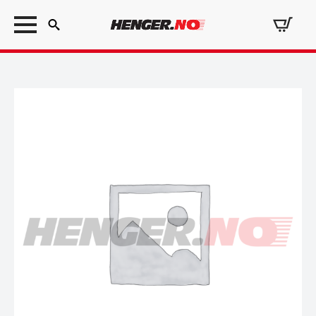
Search
for: