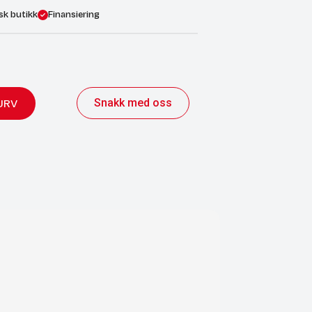
sk butikk
Finansiering
Snakk med oss
URV