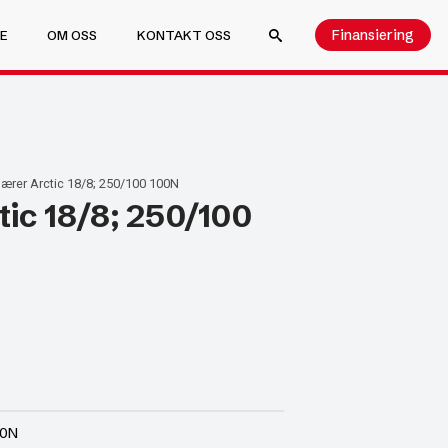
Finansiering
E
OM OSS
KONTAKT OSS
SEARCH FOR:
ærer Arctic 18/8; 250/100 100N
ic 18/8; 250/100
00N