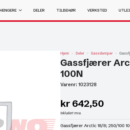
 HENGERE
DELER
TILBEHØR
VERKSTED
UTLEI
Hjem
Deler
Gassdemper
Gassfj
Gassfjærer Arct
100N
Varenr: 1023128
kr
642,50
Inkludert mva.
Gassfjærer Arctic 18/8; 250/100 1