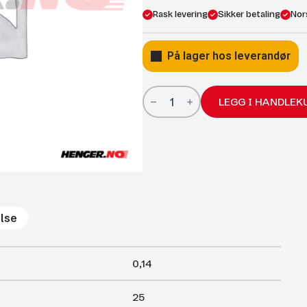
Rask levering
Sikker betaling
Nor
På lager hos leverandør
Gassfjærer
Arctic
LEGG I HANDLEK
18/8;
250/100
100N
antall
lse
0,14
25