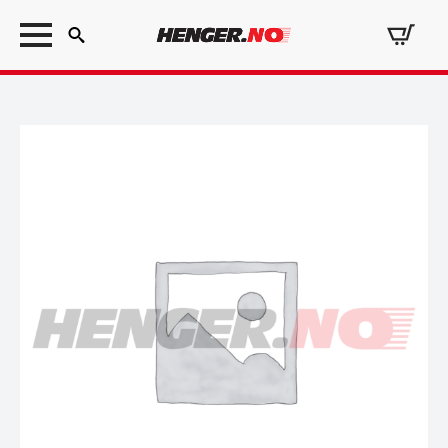
Search
for: