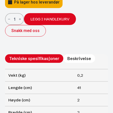
På lager hos leverandør
Gassfjærer
Arctic
LEGG I HANDLEKURV
18/8;
410/180
Snakk med oss
600N
antall
Tekniske spesifikasjoner
Beskrivelse
Vekt (kg)
0,2
Lengde (cm)
41
Høyde (cm)
2
Bredde (cm)
2