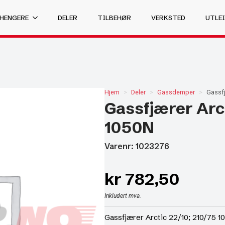
 HENGERE
DELER
TILBEHØR
VERKSTED
UTLEI
Hjem
Deler
Gassdemper
Gassfj
Gassfjærer Arct
1050N
Varenr: 1023276
kr
782,50
Inkludert mva.
Gassfjærer Arctic 22/10; 210/75 1