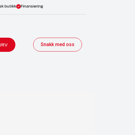
sk butikk
Finansiering
Snakk med oss
URV