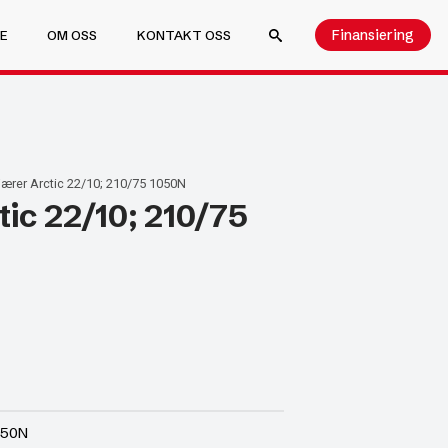
Finansiering
E
OM OSS
KONTAKT OSS
SEARCH FOR:
ærer Arctic 22/10; 210/75 1050N
ic 22/10; 210/75
050N