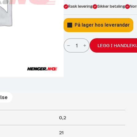
Rask levering
Sikker betaling
Nor
På lager hos leverandør
Gassfjærer
Arctic
LEGG I HANDLEK
22/10;
210/75
1050N
antall
lse
0,2
21