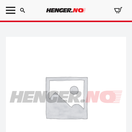
Search
for: