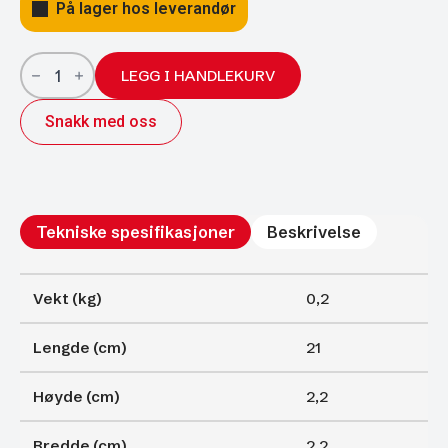
På lager hos leverandør
Gassfjærer
Arctic
LEGG I HANDLEKURV
22/10;
210/75
Snakk med oss
350N
antall
Tekniske spesifikasjoner
Beskrivelse
Vekt (kg)
0,2
Lengde (cm)
21
Høyde (cm)
2,2
Bredde (cm)
2,2