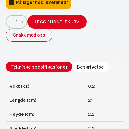
På lager hos leverandør
Gassfjærer
Arctic
LEGG I HANDLEKURV
22/10;
210/75
Snakk med oss
500N
antall
Tekniske spesifikasjoner
Beskrivelse
Vekt (kg)
0,2
Lengde (cm)
21
Høyde (cm)
2,2
Bredde (cm)
2,2