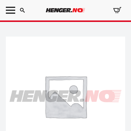
Search
for: