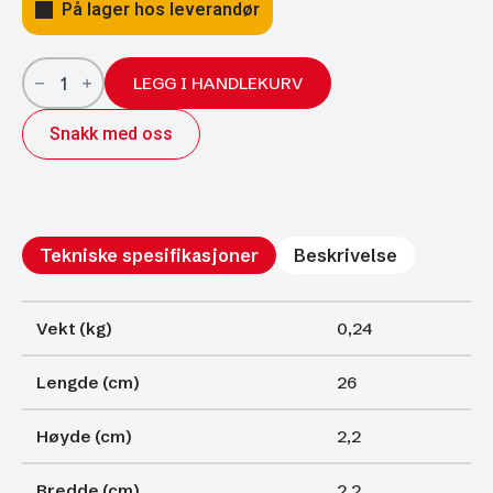
På lager hos leverandør
Gassfjærer
Arctic
LEGG I HANDLEKURV
22/10;
260/100
Snakk med oss
700N
antall
Tekniske spesifikasjoner
Beskrivelse
Vekt (kg)
0,24
Lengde (cm)
26
Høyde (cm)
2,2
Bredde (cm)
2,2