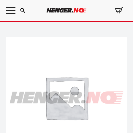
Search
for: