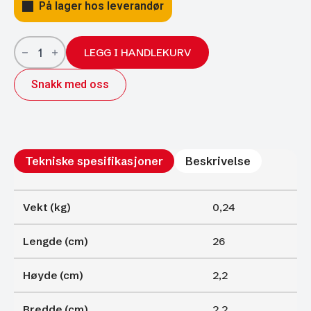
På lager hos leverandør
Gassfjærer
Arctic
LEGG I HANDLEKURV
22/10;
260/100
Snakk med oss
900N
antall
Tekniske spesifikasjoner
Beskrivelse
Vekt (kg)
0,24
Lengde (cm)
26
Høyde (cm)
2,2
Bredde (cm)
2,2