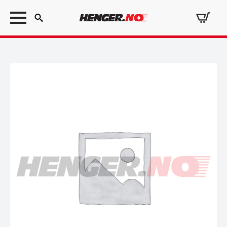
Search
for: