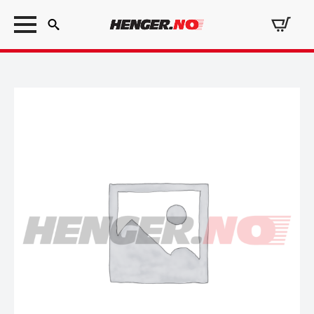
Search
for: