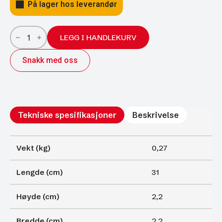
På lager hos leverandør
Gassfjærer
Arctic
LEGG I HANDLEKURV
22/10;
310/125
Snakk med oss
1000N
antall
Tekniske spesifikasjoner
Beskrivelse
Vekt (kg)
0,27
Lengde (cm)
31
Høyde (cm)
2,2
Bredde (cm)
2,2