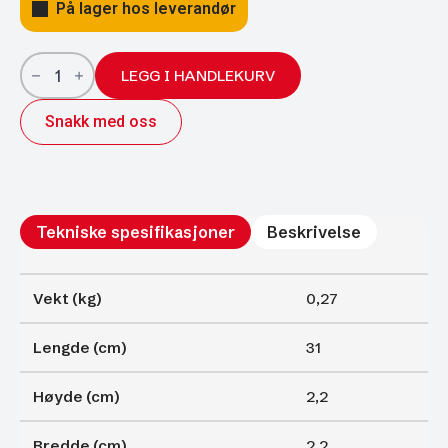
På lager hos leverandør
Gassfjærer
Arctic
LEGG I HANDLEKURV
22/10;
310/125
Snakk med oss
750N
antall
Tekniske spesifikasjoner
Beskrivelse
Vekt (kg)
0,27
Lengde (cm)
31
Høyde (cm)
2,2
Bredde (cm)
2,2