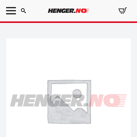
Search
for: