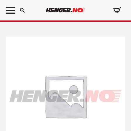
Search
for: