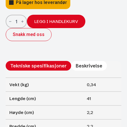
På lager hos leverandør
Gassfjærer
Arctic
LEGG I HANDLEKURV
22/10;
410/175
Snakk med oss
600N
antall
Tekniske spesifikasjoner
Beskrivelse
Vekt (kg)
0,34
Lengde (cm)
41
Høyde (cm)
2,2
Bredde (cm)
2,2