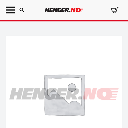
Search
for: